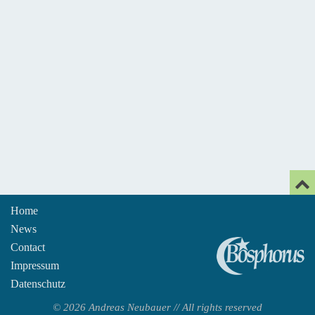
Home
News
An
Contact
Impressum
Datenschutz
© 2026 Andreas Neubauer // All rights reserved