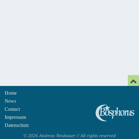
Home
News
An
Contact
Impressum
Datenschutz
© 2026 Andreas Neubauer // All rights reserved