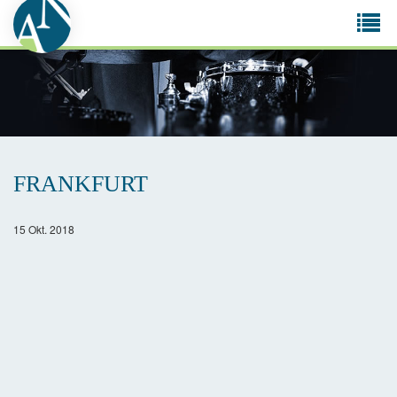
Tog
navi
FRANKFURT
15 Okt. 2018