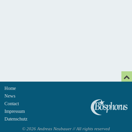
Home
News
An
Contact
Impressum
Datenschutz
© 2026 Andreas Neubauer // All rights reserved