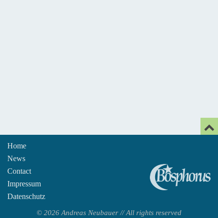
Home
News
An
Contact
Impressum
Datenschutz
© 2026 Andreas Neubauer // All rights reserved