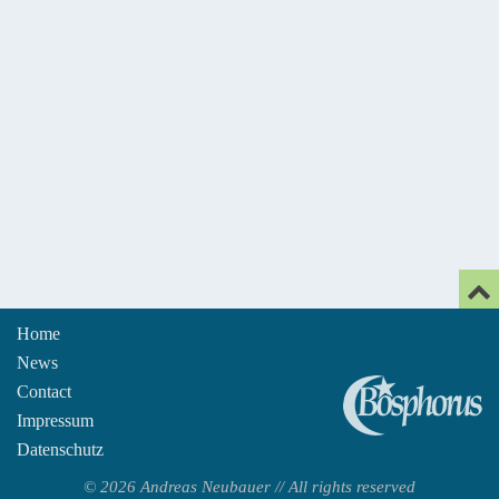
Home
News
An
Contact
Impressum
Datenschutz
© 2026 Andreas Neubauer // All rights reserved