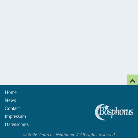
Home
News
An
Contact
Impressum
Datenschutz
© 2026 Andreas Neubauer // All rights reserved