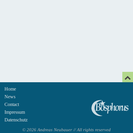
Home
News
An
Contact
Impressum
Datenschutz
© 2026 Andreas Neubauer // All rights reserved