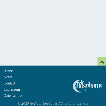
Home
News
An
Contact
Impressum
Datenschutz
© 2026 Andreas Neubauer // All rights reserved