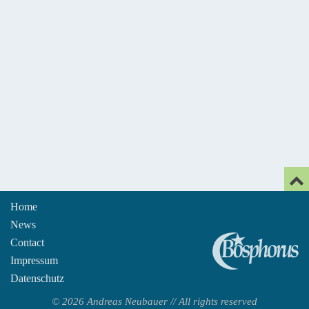
Home
News
An
Contact
Impressum
Datenschutz
© 2026 Andreas Neubauer // All rights reserved