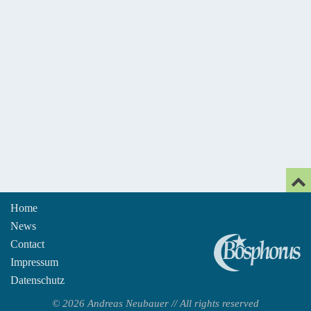
Home
News
An
Contact
Impressum
Datenschutz
© 2026 Andreas Neubauer // All rights reserved